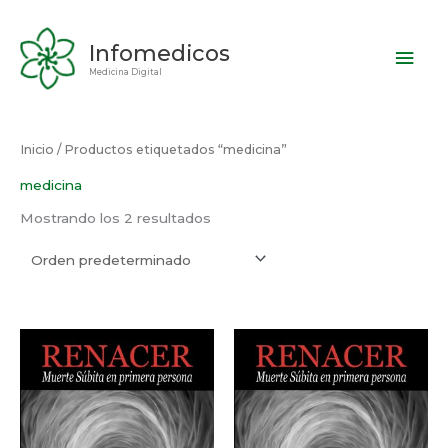
Ir
Men
al
Infomedicos
contenido
prin
Medicina Digital
Inicio
/ Productos etiquetados “medicina”
medicina
Mostrando los 2 resultados